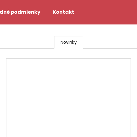
dné podmienky
Kontakt
Čo potrebujete nájsť?
Novinky
HĽADAŤ
Odporúčame