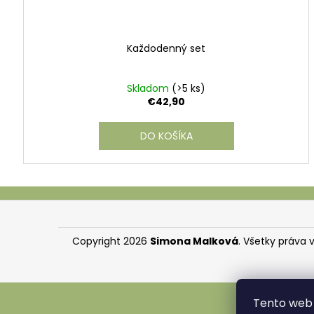
Každodenný set
Skladom
(>5 ks)
€42,90
DO KOŠÍKA
Z
á
p
Copyright 2026
Simona Malková
. Všetky práva 
ä
t
i
Tento web 